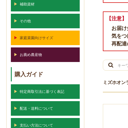
▶
補助資材
【注意】
▶
その他
お届け
気をつ
▶
家庭菜園向けサイズ
再配達
▶
お薦め農産物
購入ガイド
ミズホオン
▶
特定商取引法に基づく表記
▶
配送・送料について
▶
支払い方法について