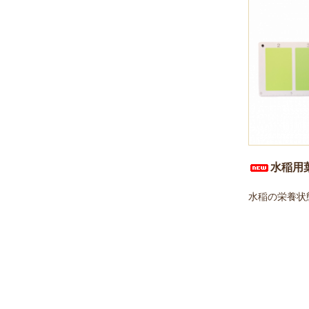
水稲用
水稲の栄養状