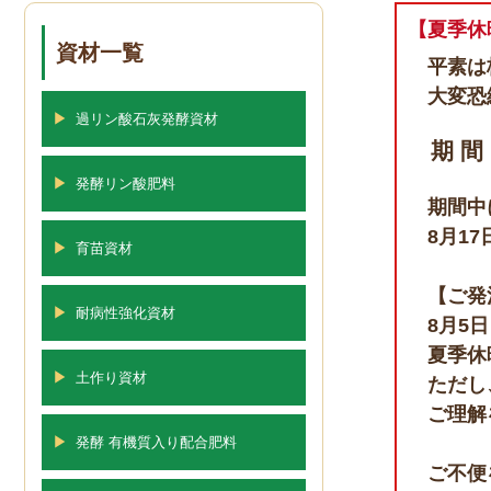
【夏季休
資材一覧
平素は
大変恐
▶
過リン酸石灰発酵資材
期 間
▶
発酵リン酸肥料
期間中
8月1
▶
育苗資材
【ご発
▶
耐病性強化資材
8月5
夏季休
▶
土作り資材
ただし
ご理解
▶
発酵 有機質入り配合肥料
ご不便