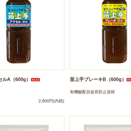
ルA（600g）
苗上手ブレーキB（600g）
有機酸配合徒長防止資材
2,800円(内税)